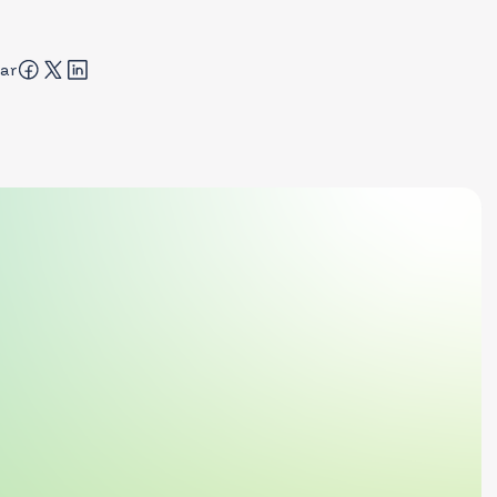
Partilhar
r atrás