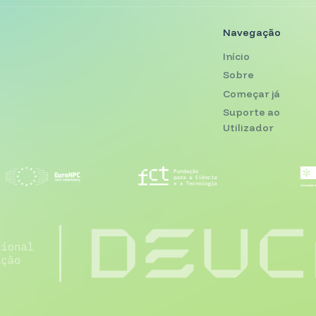
a nossa newslet
Subscrever agora
a de privacidade
.
N
In
S
C
S
Ut