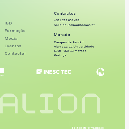
ter
avegação
Contactos
+351 253 604 48
ício
I&D
hello.deucalio
obre
Formação
Morada
omeçar já
Media
Campus de Azu
uporte ao
Eventos
Alameda da Uni
4800 - 058 Guim
ilizador
Contactar
Portugal